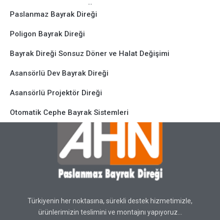
Ürünlerimiz
Paslanmaz Bayrak Direği
Poligon Bayrak Direği
Yardıma mı ihtiyacınız var? Her zaman
Bayrak Direği Sonsuz Döner ve Halat Değişimi
destek ekibimizi arayabilirsiniz. 0 (537)
Asansörlü Dev Bayrak Direği
215 15 43
Asansörlü Projektör Direği
Otomatik Cephe Bayrak Sistemleri
Türkiyenin her noktasına, sürekli destek hizmetimizle,
ürünlerimizin teslimini ve montajını yapıyoruz…