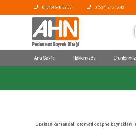
0 (546) 540 59 03
0 (537) 215 15 43
Ana Sayfa
Hakkımızda
Ürünlerimiz
Uzaktan kumandalı otomatik cephe bayrakları imal