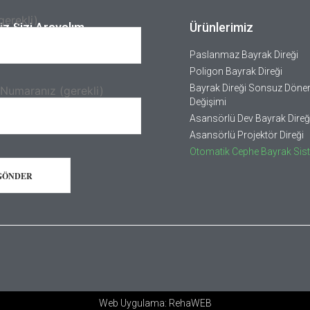
gerekli)
iz Sizi Arayalım.
Ürünlerimiz
Paslanmaz Bayrak Direği
Poligon Bayrak Direği
Bayrak Direği Sonsuz Döner
 Numaranız (gerekli)
Değişimi
Asansörlü Dev Bayrak Direğ
Asansörlü Projektör Direği
Otomatik Cephe Bayrak Sist
Web Uygulama: RehaWEB