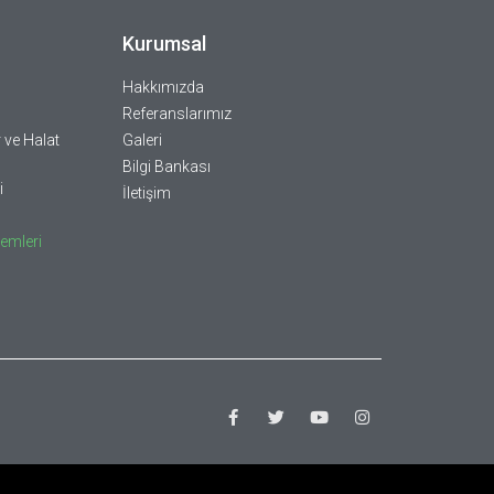
Kurumsal
Hakkımızda
Referanslarımız
 ve Halat
Galeri
Bilgi Bankası
i
İletişim
emleri