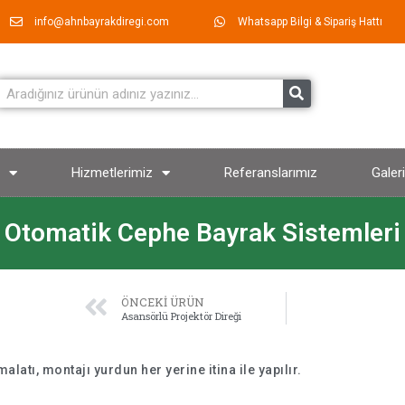
info@ahnbayrakdiregi.com
Whatsapp Bilgi & Sipariş Hattı
Hizmetlerimiz
Referanslarımız
Galeri
Otomatik Cephe Bayrak Sistemleri
ÖNCEKI ÜRÜN
Asansörlü Projektör Direği
atı, montajı yurdun her yerine itina ile yapılır.