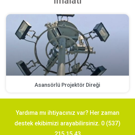
imalatı
Asansörlü Projektör Direği
Yardıma mı ihtiyacınız var? Her zaman
destek ekibimizi arayabilirsiniz. 0 (537)
215 15 43