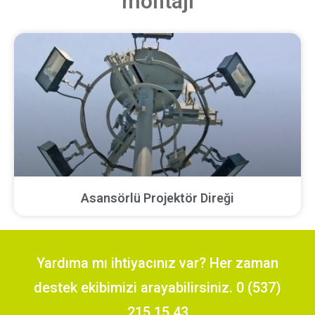
montajı
Asansörlü Projektör Direği
Yardıma mı ihtiyacınız var? Her zaman
destek ekibimizi arayabilirsiniz. 0 (537)
215 15 43