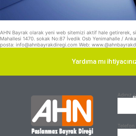
AHN Bayrak olarak yeni web sitemizi aktif hale getirerek, si
Mahallesi 1470. sokak No:87 İvedik Osb Yenimahalle / Ank
posta: info@ahnbayrakdiregi.com Web: www.@ahnbayrakd
Yardıma mı ihtiyacını
Adınız (
B
Telefon