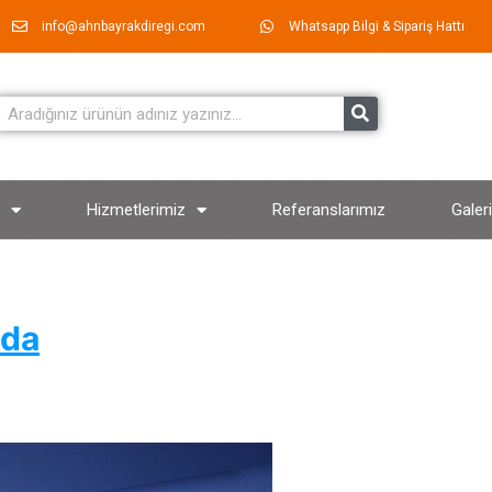
info@ahnbayrakdiregi.com
Whatsapp Bilgi & Sipariş Hattı
Hizmetlerimiz
Referanslarımız
Galeri
nda