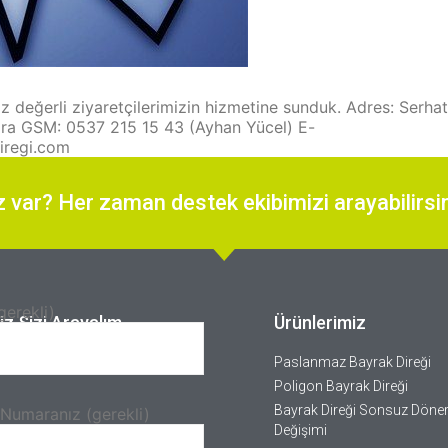
z değerli ziyaretçilerimizin hizmetine sunduk. Adres: Serhat
ara GSM: 0537 215 15 43 (Ayhan Yücel) E-
iregi.com
z var? Her zaman destek ekibimizi arayabilirsi
gerekli)
iz Sizi Arayalım.
Ürünlerimiz
Paslanmaz Bayrak Direği
Poligon Bayrak Direği
Bayrak Direği Sonsuz Döner
 Numaranız (gerekli)
Değişimi