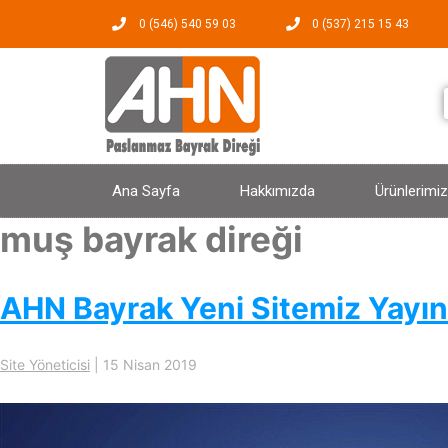
0 (546) 540 59 03
0 (537) 215 15 43
Ana Sayfa
Hakkımızda
Ürünlerimiz
muş bayrak direği
AHN Bayrak Yeni Sitemiz Yayı
Site Yöneticisi
|
15 Nisan 2019