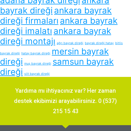
adana bayrak direği
ankara
bayrak direği
ankara bayrak
direği firmaları
ankara bayrak
direği imalatı
ankara bayrak
direği montajı
ağrı bayrak direği
bayrak direği hatay
bitlis
mersin bayrak
bayrak direği
hatay bayrak direği
direği
samsun bayrak
muş bayrak direği
direği
siit bayrak direği
Yardıma mı ihtiyacınız var? Her zaman
destek ekibimizi arayabilirsiniz. 0 (537)
215 15 43